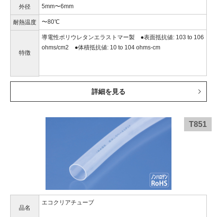
5mm〜6mm
外径
〜80℃
耐熱温度
導電性ポリウレタンエラストマー製 ●表面抵抗値: 103 to 106
ohms/cm2 ●体積抵抗値: 10 to 104 ohms-cm
特徴
詳細を見る
T851
エコクリアチューブ
品名