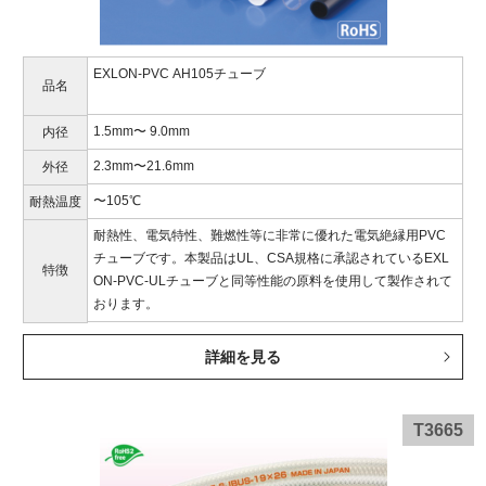
EXLON-PVC AH105チューブ
品名
1.5mm〜 9.0mm
内径
2.3mm〜21.6mm
外径
〜105℃
耐熱温度
耐熱性、電気特性、難燃性等に非常に優れた電気絶縁用PVC
チューブです。本製品はUL、CSA規格に承認されているEXL
特徴
ON-PVC-ULチューブと同等性能の原料を使用して製作されて
おります。
詳細を見る
T3665