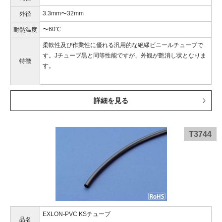
3.3mm〜32mm
外径
〜60℃
耐熱温度
柔軟性及び作業性に優れる汎用的な絶縁ビニールチューブで
す。Jチューブ黒と同等性能ですが、外観が艶消し状となりま
特徴
す。
詳細を見る
T3744
EXLON-PVC KSチューブ
品名