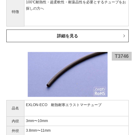
100℃耐熱性・超柔軟性・耐薬品性を必要とするチューブをお
探しの方へ
特徴
詳細を見る
T3746
EXLON-ECO 耐熱耐寒エラストマーチューブ
品名
3mm〜10mm
内径
3.8mm〜11mm
外径