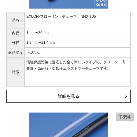
EXLON-フローリンクチューブ NHX-105
品名
1mm〜20mm
内径
1.9mm〜21.4mm
外径
〜105℃
耐熱温度
環境保護対策に適応した全く新しいタイプの、クリーン・高
難燃・高耐熱・柔軟性エラストマーチューブです。
特徴
詳細を見る
T854