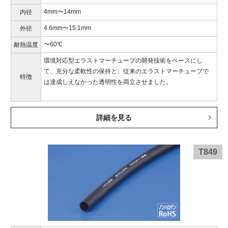
4mm〜14mm
内径
4.6mm〜15.1mm
外径
〜60℃
耐熱温度
環境対応型エラストマーチューブの開発技術をベースにし
て、充分な柔軟性の保持と、従来のエラストマーチューブで
特徴
は達成しえなかった透明性を両立させました。
詳細を見る
T849