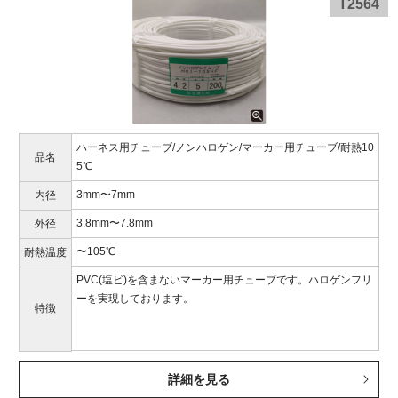
T2564
ハーネス用チューブ/ノンハロゲン/マーカー用チューブ/耐熱10
品名
5℃
3mm〜7mm
内径
3.8mm〜7.8mm
外径
〜105℃
耐熱温度
PVC(塩ビ)を含まないマーカー用チューブです。ハロゲンフリ
ーを実現しております。
特徴
詳細を見る