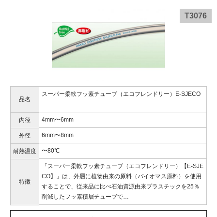
T3076
スーパー柔軟フッ素チューブ（エコフレンドリー）E-SJECO
品名
4mm〜6mm
内径
6mm〜8mm
外径
〜80℃
耐熱温度
「スーパー柔軟フッ素チューブ（エコフレンドリー）【E-SJE
CO】」は、外層に植物由来の原料（バイオマス原料）を使用
特徴
することで、従来品に比べ石油資源由来プラスチックを25％
削減したフッ素積層チューブで…