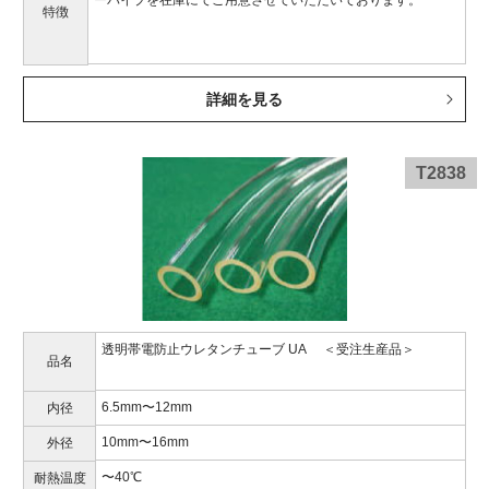
ーパイプを在庫にてご用意させていただいております。
特徴
詳細を見る
T2838
透明帯電防止ウレタンチューブ UA ＜受注生産品＞
品名
6.5mm〜12mm
内径
10mm〜16mm
外径
〜40℃
耐熱温度