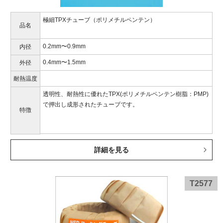
極細TPXチューブ（ポリメチルペンテン）
品名
0.2mm〜0.9mm
内径
0.4mm〜1.5mm
外径
耐熱温度
透明性、耐熱性に優れたTPX(ポリメチルペンテン樹脂：PMP)
で押出し成形されたチューブです。
特徴
詳細を見る
T2577