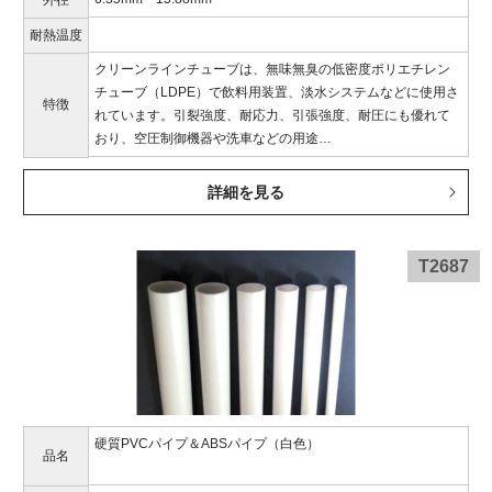
外径
耐熱温度
クリーンラインチューブは、無味無臭の低密度ポリエチレン
チューブ（LDPE）で飲料用装置、淡水システムなどに使用さ
特徴
れています。引裂強度、耐応力、引張強度、耐圧にも優れて
おり、空圧制御機器や洗車などの用途…
詳細を見る
T2687
硬質PVCパイプ＆ABSパイプ（白色）
品名