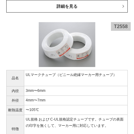
詳細を見る
T2558
ULマークチューブ（ビニール絶縁マーカー用チューブ）
品名
3mm〜6mm
内径
4mm〜7mm
外径
〜105℃
耐熱温度
UL規格 および C-UL規格認定チューブです。チューブの表面
の印字を無くして、マーカー用に対応しています。
特徴