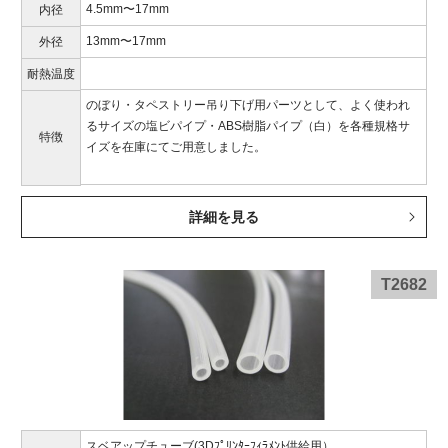
4.5mm〜17mm
内径
13mm〜17mm
外径
耐熱温度
のぼり・タペストリー吊り下げ用パーツとして、よく使われ
るサイズの塩ビパイプ・ABS樹脂パイプ（白）を各種規格サ
特徴
イズを在庫にてご用意しました。
詳細を見る
T2682
スベアップチューブ(3Dﾌﾟﾘﾝﾀｰﾌｨﾗﾒﾝﾄ供給用）