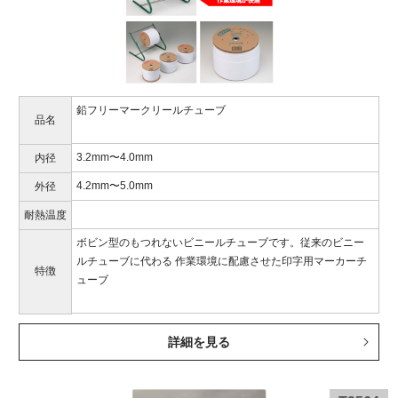
鉛フリーマークリールチューブ
品名
3.2mm〜4.0mm
内径
4.2mm〜5.0mm
外径
耐熱温度
ボビン型のもつれないビニールチューブです。従来のビニー
ルチューブに代わる 作業環境に配慮させた印字用マーカーチ
特徴
ューブ
詳細を見る