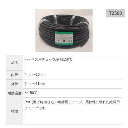
T2560
ハーネス用チューブ/耐熱150℃
品名
4mm〜10mm
内径
5mm〜11mm
外径
〜150℃
耐熱温度
PVC(塩ビ)を含まない絶縁用チューブ。柔軟性に優れた絶縁用
チューブです。
特徴