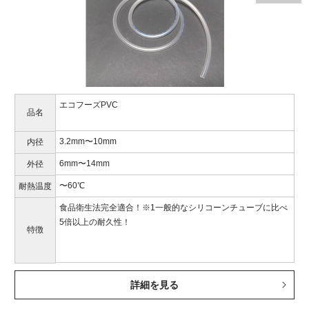
エコフーズPVC
品名
3.2mm〜10mm
内径
6mm〜14mm
外径
〜60℃
耐熱温度
食品衛生法完全適合！※1一般的なシリコーンチューブに比べ
5倍以上の耐久性！
特徴
詳細を見る