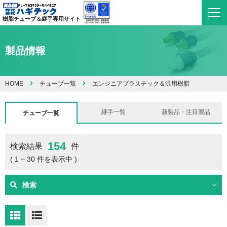
樹脂チューブ＆継手専用サイト
製品情報
HOME
チューブ一覧
エンジニアプラスチック＆汎用樹脂
継手一覧
新製品・注目製品
チューブ一覧
154
検索結果
件
( 1 ~ 30 件を表示中 )
検索