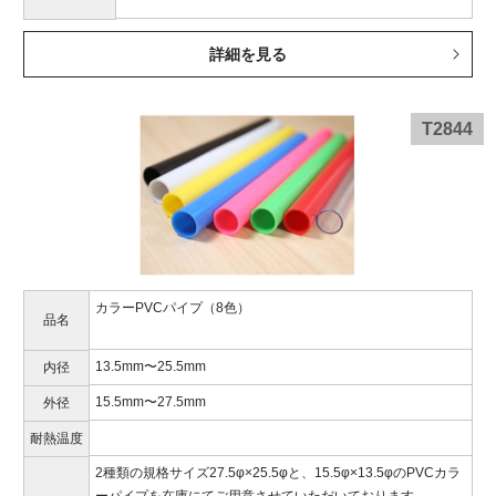
詳細を見る
T2844
カラーPVCパイプ（8色）
品名
13.5mm〜25.5mm
内径
15.5mm〜27.5mm
外径
耐熱温度
2種類の規格サイズ27.5φ×25.5φと、15.5φ×13.5φのPVCカラ