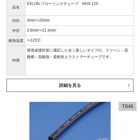
EXLON-フローリンクチューブ NHX-125
品名
3mm〜20mm
内径
3.8mm〜21.3mm
外径
〜125℃
耐熱温度
環境保護対策に適応した全く新しいタイプの、クリーン・高
難燃・高耐熱・柔軟性エラストマーチューブです。
特徴
詳細を見る
T846