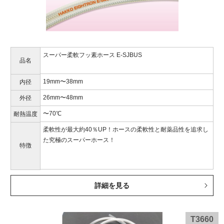
スーパー柔軟フッ素ホース E-SJBUS
品名
19mm〜38mm
内径
26mm〜48mm
外径
〜70℃
耐熱温度
柔軟性が最大約40％UP！ホースの柔軟性と耐薬品性を追求し
た究極のスーパーホース！
特徴
詳細を見る
T3660