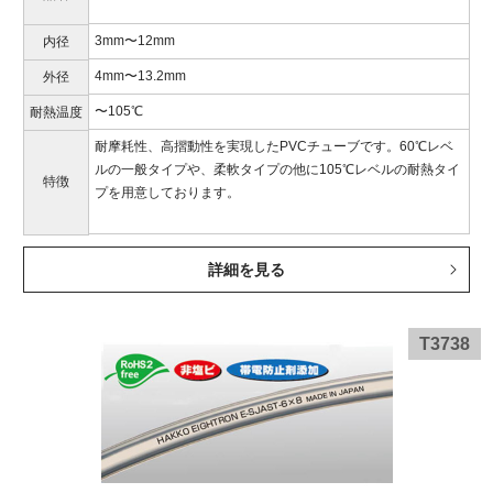
3mm〜12mm
内径
4mm〜13.2mm
外径
〜105℃
耐熱温度
耐摩耗性、高摺動性を実現したPVCチューブです。60℃レベ
ルの一般タイプや、柔軟タイプの他に105℃レベルの耐熱タイ
特徴
プを用意しております。
詳細を見る
T3738