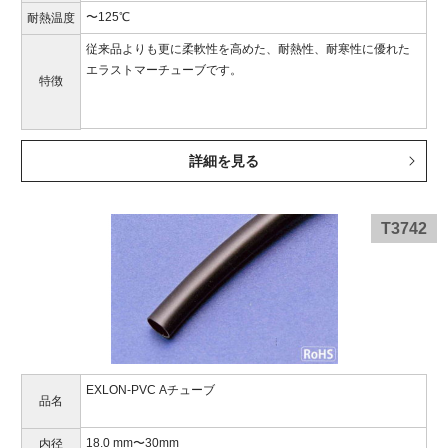
〜125℃
耐熱温度
従来品よりも更に柔軟性を高めた、耐熱性、耐寒性に優れた
エラストマーチューブです。
特徴
詳細を見る
T3742
EXLON-PVC Aチューブ
品名
18.0 mm〜30mm
内径