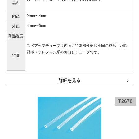
品名
2mm〜4mm
内径
4mm〜6mm
外径
耐熱温度
スベアップチューブは内面に特殊滑性樹脂を同時成形した軟
質ポリオレフィン系の押出しチューブです。
特徴
詳細を見る
T2678