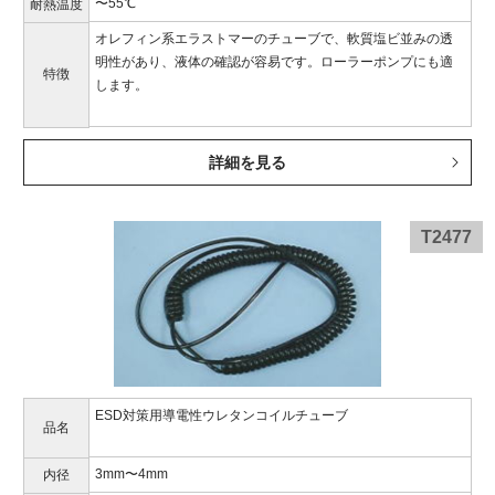
〜55℃
耐熱温度
オレフィン系エラストマーのチューブで、軟質塩ビ並みの透
明性があり、液体の確認が容易です。ローラーポンプにも適
特徴
します。
詳細を見る
T2477
ESD対策用導電性ウレタンコイルチューブ
品名
3mm〜4mm
内径