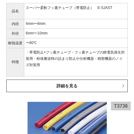
スーパー柔軟フッ素チューブ（帯電防止） E-SJAST
品名
4mm〜8mm
内径
6mm〜10mm
外径
〜80℃
耐熱温度
・帯電防止×フッ素チューブ・フッ素チューブの静電気発生対
策用・粉体搬送時の詰まり防止や分析機器・精密機器のノイ
特徴
ズ対策用
詳細を見る
T3736