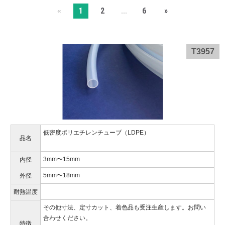
1
2
6
»
«
...
T3957
低密度ポリエチレンチューブ（LDPE）
品名
3mm〜15mm
内径
5mm〜18mm
外径
耐熱温度
その他寸法、定寸カット、着色品も受注生産します。お問い
合わせください。
特徴