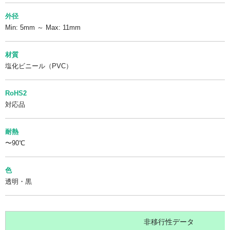
外径
Min: 5mm ～ Max: 11mm
材質
塩化ビニール（PVC）
RoHS2
対応品
耐熱
〜90℃
色
透明・黒
非移行性データ