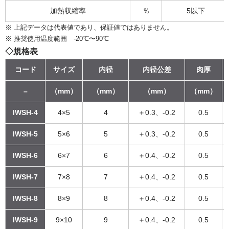
加熱収縮率
％
5以下
※ 上記データは代表値であり、保証値ではありません。
※ 推奨使用温度範囲 -20℃〜90℃
◇規格表
コード
サイズ
内径
内径公差
肉厚
–
（mm）
（mm）
（mm）
（mm）
IWSH-4
4×5
4
＋0.3、-0.2
0.5
IWSH-5
5×6
5
＋0.3、-0.2
0.5
IWSH-6
6×7
6
＋0.4、-0.2
0.5
IWSH-7
7×8
7
＋0.4、-0.2
0.5
IWSH-8
8×9
8
＋0.4、-0.2
0.5
IWSH-9
9×10
9
＋0.4、-0.2
0.5