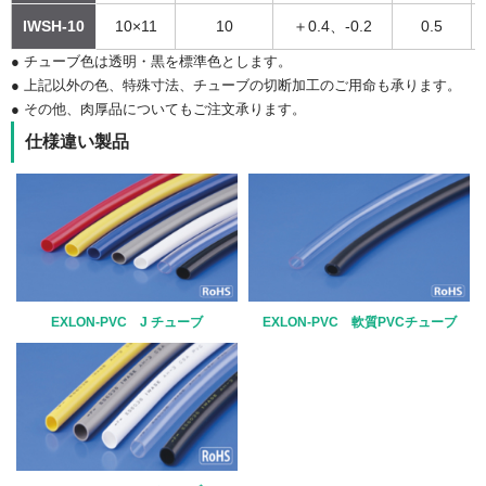
IWSH-10
10×11
10
＋0.4、-0.2
0.5
● チューブ色は透明・黒を標準色とします。
● 上記以外の色、特殊寸法、チューブの切断加工のご用命も承ります。
● その他、肉厚品についてもご注文承ります。
仕様違い製品
EXLON-PVC J チューブ
EXLON-PVC 軟質PVCチューブ