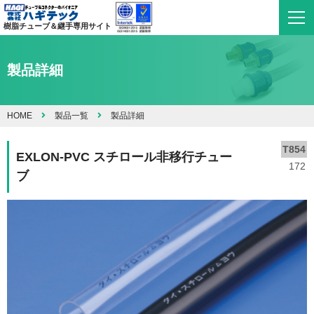
樹脂チューブ＆継手専用サイト
製品詳細
HOME
製品一覧
製品詳細
T854
EXLON-PVC スチロール非移行チュー
172
ブ