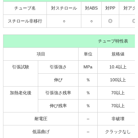
チューブ名
対スチロール
対ABS
対PP
対アク
スチロール非移行
○
○
◎
◎
チューブ特性表
項目
単位
規格値
引張試験
引張強さ
MPa
10.4以上
伸び
％
100以上
加熱老化後
引張強さ残率
％
70以上
伸び残率
％
70以上
耐電圧
–
非破壊
低温曲げ
–
クラックなし