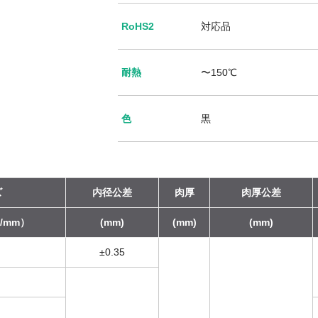
RoHS2
対応品
耐熱
〜150℃
色
黒
ズ
内径公差
肉厚
肉厚公差
/mm）
(mm)
(mm)
(mm)
±0.35