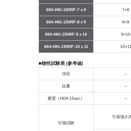
664-HKI-150RF-7ｘ8
7×8
664-HKI-150RF-8ｘ9
8×9
664-HKI-150RF-9ｘ10
9×10
664-HKI-150RF-10ｘ11
10×1
■物性試験表 (参考値)
項目
–
比重
–
硬度（HDA 15sec）
–
引張強さ(M
引張試験