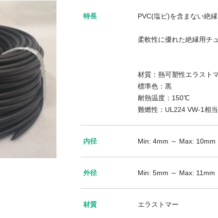
特長
PVC(塩ビ)を含まない絶
柔軟性に優れた絶縁用チ
材質：熱可塑性エラスト
標準色：黒
耐熱温度：150℃
難燃性：UL224 VW-1相当
内径
Min: 4mm ～ Max: 10mm
外径
Min: 5mm ～ Max: 11mm
材質
エラストマー