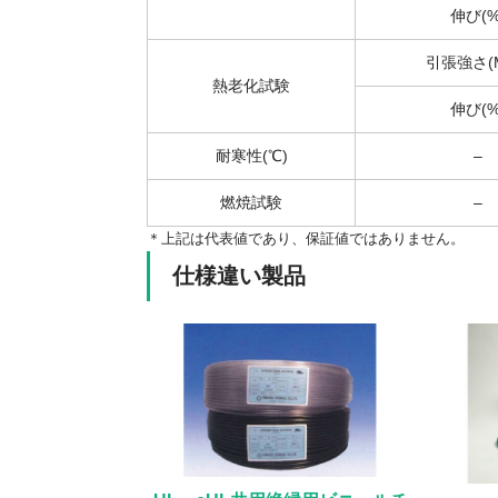
伸び(%
引張強さ(M
熱老化試験
伸び(%
耐寒性(℃)
–
燃焼試験
–
＊上記は代表値であり、保証値ではありません。
仕様違い製品