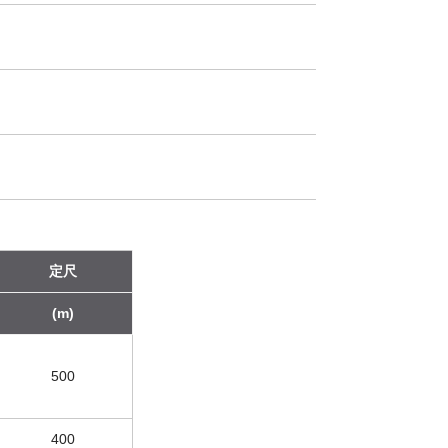
定尺
(m)
500
400