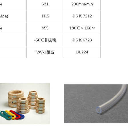
)
631
200mm/min
pa)
11.5
JIS K 7212
)
459
180℃ × 168hr
-50℃非破壊
JIS K 6723
VW-1相当
UL224