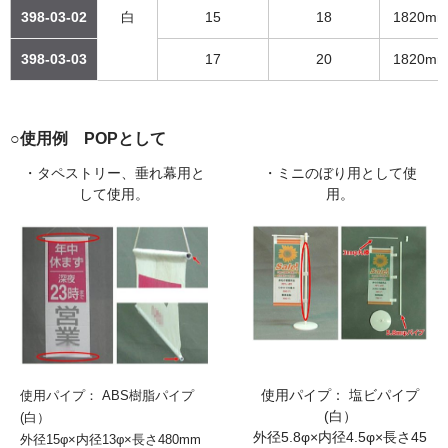
398-03-02
白
15
18
1820m
398-03-03
17
20
1820m
○使用例 POPとして
・タペストリー、垂れ幕用と
・ミニのぼり用として使
して使用。
用。
使用パイプ： 塩ビパイプ
使用パイプ： ABS樹脂パイプ
(白）
(白）
外径5.8φ×内径4.5φ×長さ45
外径15φ×内径13φ×長さ480mm