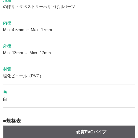
のぼり・タペストリー吊り下げ用パーツ
内径
Min: 4.5mm ～ Max: 17mm
外径
Min: 13mm ～ Max: 17mm
材質
塩化ビニール（PVC）
色
白
■規格表
硬質PVCパイプ