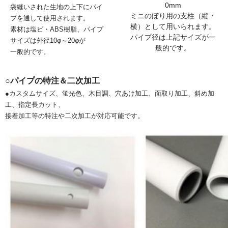
0mm
袋縫いされた生地の上下にパイ
ミニのぼり用の支柱（縦・
プを通して使用されます。
横）として用いられます。
素材は塩ビ・ABS樹脂、パイプ
パイプ径は上記サイズが一
サイズは外径10φ～20φが
般的です。
一般的です。
○パイプの特注＆二次加工
●カスタムサイズ、蛍光色、木目調、穴あけ加工、面取り加工、斜め加
工、指定長カット、
接着加工等の特注や二次加工が対応可能です。