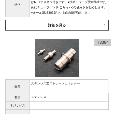
はNPTオスネジ付きです。●接続チューブ脱着防止のた
特徴
めにチューブバンド(こちら>>)の併用をお勧めします。
●オールSUS303製で、加熱滅菌可能。※…
詳細を見る
T3384
ステンレス製ストレートコネクター
品名
ステンレス
材質
ネジサイズ