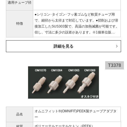
適用チューブ径
●シリコン･タイゴン･フッ素ゴムなど軟質チューブ用
で、細径から太径まで対応しています。●切削および溶
特徴
接加工したSUS303製で、高温の加熱滅菌が可能です。
但し、寸法に多少の誤差があります。※1個単位販…
詳細を見る
T3378
オムニフィット®(OMNIFIT)PEEK製チューブアダプタ
品名
ー
ポリエーテルエーテルケトン（PEEK）
材質