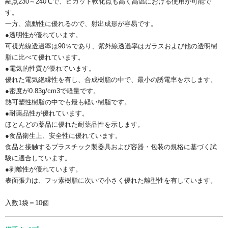
融点230～240℃で、ピカット軟化点も高く高温における使用が可能で
す。
一方、流動性に優れるので、射出成形が容易です。
●透明性が優れています。
可視光線透過率は90％であり、紫外線透過率はガラスおよび他の透明樹
脂に比べて優れています。
●電気的性質が優れています。
優れた電気絶縁性を有し、合成樹脂の中で、最小の誘電率を示します。
●密度が0.83g/cm3で軽量です。
熱可塑性樹脂の中でも最も軽い樹脂です。
●耐薬品性が優れています。
ほとんどの薬品に優れた耐薬品性を示します。
●食品衛生上、安全性に優れています。
食品と接触するプラスチック製器具および容器・包装の規格に基づく試
験に適合しています。
●剥離性が優れています。
表面張力は、フッ素樹脂に次いで小さく優れた離型性を有しています。
入数1袋＝10個