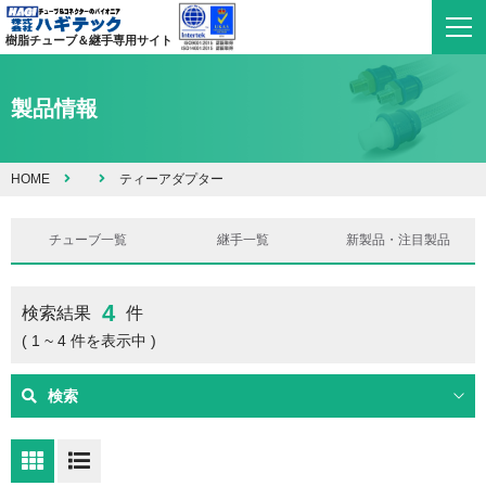
樹脂チューブ＆継手専用サイト
製品情報
HOME
ティーアダプター
チューブ一覧
継手一覧
新製品・注目製品
4
検索結果
件
( 1 ~ 4 件を表示中 )
検索