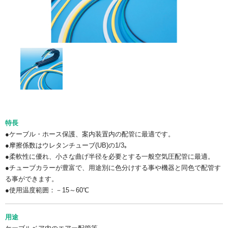
特長
●ケーブル・ホース保護、案内装置内の配管に最適です。
●摩擦係数はウレタンチューブ(UB)の1/3｡
●柔軟性に優れ、小さな曲げ半径を必要とする一般空気圧配管に最適。
●チューブカラーが豊富で、用途別に色分けする事や機器と同色で配管す
る事ができます。
●使用温度範囲：－15～60℃
用途