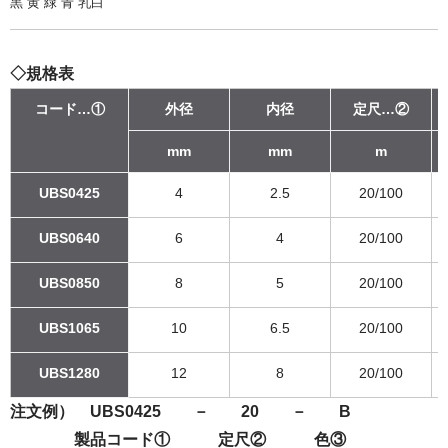
黒 黄 緑 青 乳白
◇規格表
コード…①
外径
内径
定尺…②
mm
mm
m
UBS0425
4
2.5
20/100
UBS0640
6
4
20/100
UBS0850
8
5
20/100
UBS1065
10
6.5
20/100
UBS1280
12
8
20/100
注文例） UBS0425 － 20 － B
製品コード① 定尺② 色③