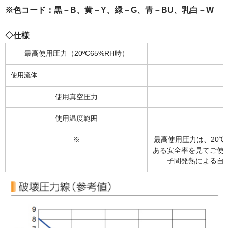
※色コード：黒－B、黄－Y、緑－G、青－BU、乳白－W
◇仕様
最高使用圧力（20ºC65%RH時）
使用流体
使用真空圧力
使用温度範囲
※
最高使用圧力は、20℃
ある安全率を見てご使
子間発熱による自