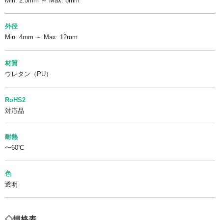
Min: 2.5mm ～ Max: 8mm
外径
Min: 4mm ～ Max: 12mm
材質
ウレタン（PU）
RoHS2
対応品
耐熱
〜60℃
色
透明
◇規格表