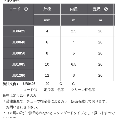
コード…①
外径
内径
定尺…②
mm
m
m
UB0425
4
2.5
20
UB0640
6
4
20
UB0850
8
5
20
UB1065
10
6.5
20
UB1280
12
8
20
御注文例） UB0425 － 20 － C － C
コード① 定尺② 色③ クリーン梱包④
販売は定尺20m巻のみ
＊受注生産で、チューブ指定長によるカット販売も致しております。
お問い合わせ下さい。
＊（末尾のCがご指示されないとスタンダードタイプとして扱いますので