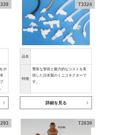
3339
T3324
品名
をポ
豊富な形状と魅力的なコストを実
求
現した日本製のミニコネクターで
特徴
ブ
す。
。
詳細を見る
3293
T2639