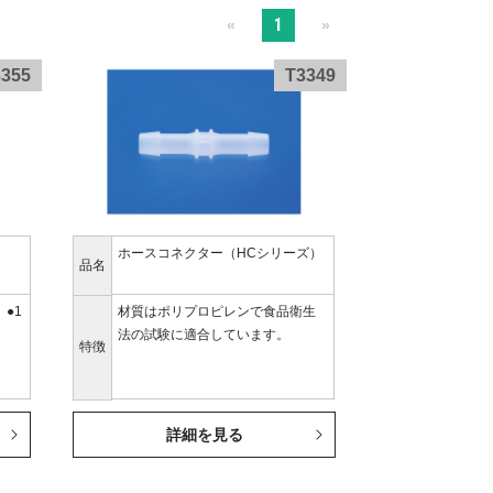
1
«
»
3355
T3349
ホースコネクター（HCシリーズ）
品名
●1
材質はポリプロピレンで食品衛生
ま
法の試験に適合しています。
特徴
詳細を見る