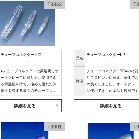
T3343
T
チューブコネクターTPX
チューブコネクターPP
品名
●チューブコネクターは高透明でオ
チューブコネクターTPXの材質
ートクレープに繰り返し使用でき
リプロピレンに替え、安価でお
特徴
る耐熱性を持ち、極めて優れた無
め易くしました。オートクレー
毒性を有する最高のチューブコネ
に使用でき、耐薬品も抜群です
クターです。
詳細を見る
詳細を見る
T3301
T