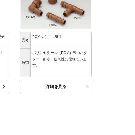
製チ
POMタケノコ継手
品名
で
ポリアセタール（POM）製コネク
ター 耐水・耐久性に優れていま
特徴
す。
詳細を見る