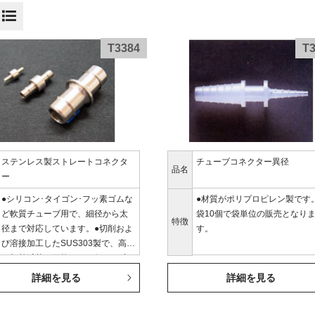
T3384
T
ステンレス製ストレートコネクタ
チューブコネクター異径
品名
ー
●シリコン･タイゴン･フッ素ゴムな
●材質がポリプロピレン製です。
ど軟質チューブ用で、細径から太
袋10個で袋単位の販売となり
特徴
径まで対応しています。●切削およ
す。
び溶接加工したSUS303製で、高温
の加熱滅菌が可能です。但し、寸
法に多少の誤差があります。※1個
詳細を見る
詳細を見る
単位販…