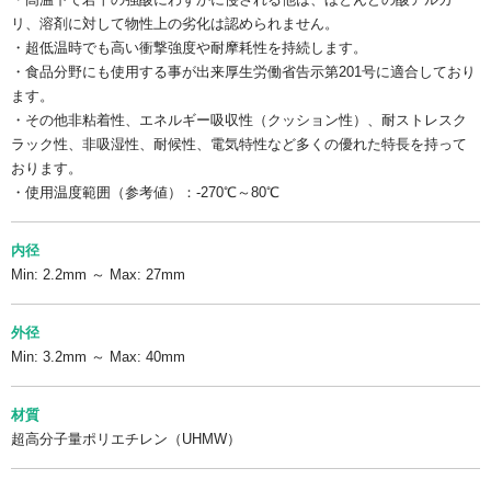
リ、溶剤に対して物性上の劣化は認められません。
・超低温時でも高い衝撃強度や耐摩耗性を持続します。
・食品分野にも使用する事が出来厚生労働省告示第201号に適合しており
ます。
・その他非粘着性、エネルギー吸収性（クッション性）、耐ストレスク
ラック性、非吸湿性、耐候性、電気特性など多くの優れた特長を持って
おります。
・使用温度範囲（参考値）：-270℃～80℃
内径
Min: 2.2mm ～ Max: 27mm
外径
Min: 3.2mm ～ Max: 40mm
材質
超高分子量ポリエチレン（UHMW）