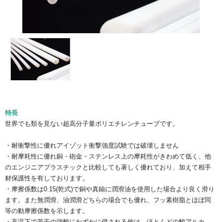
特長
世界でも類を見ない超高分子量ポリエチレンチューブです。
・耐衝撃性に優れアイゾット衝撃強度試験では破壊しません
・耐摩耗性に優れ銅・砲金・ステンレス上の摩耗性がきわめて低く、他
のエンジニアプラスチックと比較しても著しく優れており、加えて相手
材保護性を有しております。
・摩擦係数は0.15(乾式)で銅や真鍮に潤滑油を使用した場合より良く滑り
ます。また無潤滑、油潤滑どちらの場合でも優れ、フッ素樹脂とほぼ同
等の動摩擦係数を示します。
・高温下で若干の強酸にわずかに侵される他は、ほとんどの酸アルカ