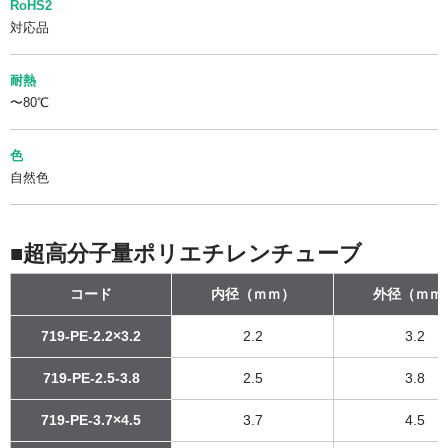
RoHS2
対応品
耐熱
〜80℃
色
自然色
■超高分子量ポリエチレンチューブ
コード
内径（ｍｍ）
外径（ｍｍ
719-PE-2.2×3.2
2.2
3.2
719-PE-2.5-3.8
2.5
3.8
719-PE-3.7×4.5
3.7
4.5