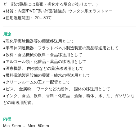
ど一部の薬品には膨張・劣化する場合があります。）
●材質：内面/PVDF系+外面/補強糸+ウレタン系エラストマー
●使用温度範囲：-20～80℃
用途
●理化学実験機器等の薬液移送用として
●半導体関連機器・フラットパネル製造装置の薬品移送用として
●飲料・食品機械の飲料・食品移送用として
●アルコール類・化粧品・薬品の移送用として
●医療機器、 内視鏡などの薬液移送用として
●燃料電池製造設備の薬液・純水の移送用として
●クリーンルームの工アー配管として
●ビス、 金属粉、 ワークなどの紛体、 固体の移送用として
●インク、食品、飲料、香料・化粧品、酒類、粉体、水、油、ガソリンな
どの輸送用配管。
内径
Min: 9mm ～ Max: 50mm