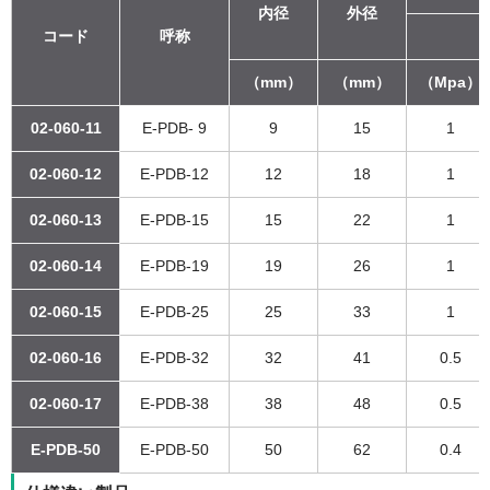
内径
外径
コード
呼称
（
（mm）
（mm）
（Mpa）
02-060-11
E-PDB- 9
9
15
1
02-060-12
E-PDB-12
12
18
1
02-060-13
E-PDB-15
15
22
1
02-060-14
E-PDB-19
19
26
1
02-060-15
E-PDB-25
25
33
1
02-060-16
E-PDB-32
32
41
0.5
02-060-17
E-PDB-38
38
48
0.5
E-PDB-50
E-PDB-50
50
62
0.4