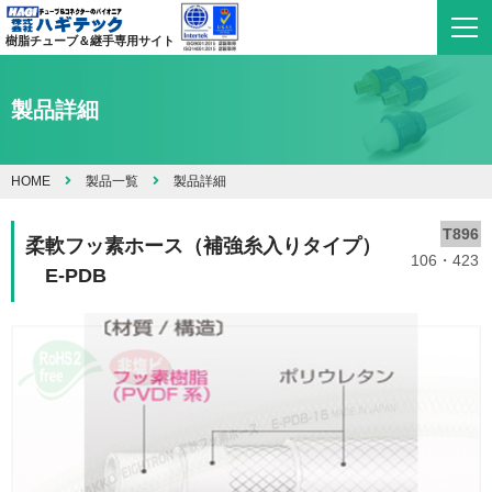
樹脂チューブ＆継手専用サイト
製品詳細
HOME
製品一覧
製品詳細
T896
柔軟フッ素ホース（補強糸入りタイプ）
106・423
E-PDB