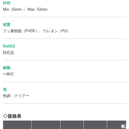
外径
Min: 15mm ～ Max: 62mm
材質
フッ素樹脂（PVDF）、ウレタン（PU）
RoHS2
対応品
耐熱
〜80℃
色
色調：クリアー
◇規格表
最高