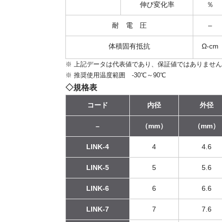
伸び変化率
％
耐 電 圧
–
体積固有抵抗
Ω-cm
※ 上記データは代表値であり、保証値ではありませ
※ 推奨使用温度範囲 -30℃～90℃
◇規格表
コード
内径
外径
–
（mm）
（mm）
LINK-4
4
4.6
LINK-5
5
5.6
LINK-6
6
6.6
LINK-7
7
7.6