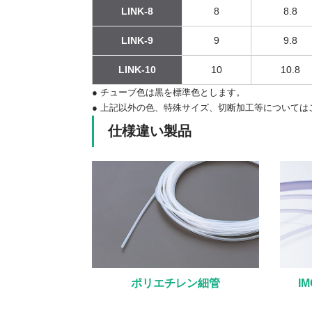
LINK-8
8
8.8
LINK-9
9
9.8
LINK-10
10
10.8
● チューブ色は黒を標準色とします。
● 上記以外の色、特殊サイズ、切断加工等については
仕様違い製品
ポリエチレン細管
I