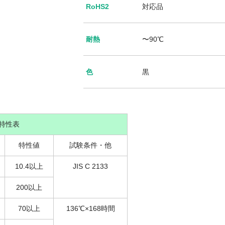
RoHS2
対応品
耐熱
〜90℃
色
黒
特性表
特性値
試験条件・他
10.4以上
JIS C 2133
200以上
70以上
136℃×168時間