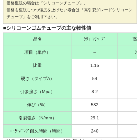
価格重視の場合は『シリコーンチューブ』、
価格も重視しつつ強度を上げたい場合は『高引裂グレードシリコーン
チューブ』をご利用下さい。
■シリコーンゴムチューブの主な物性値
品名
ｼﾘｺｰﾝﾁｭｰﾌﾞ
高引
項目（単位）
–
ｼﾘ
比重
1.15
硬さ（タイプA）
54
引張強さ（Mpa）
8.2
伸び（%）
532
引裂強さ（N/mm）
29.1
ﾛｰﾗｰﾎﾟﾝﾌﾟ耐久時間（時間）
240