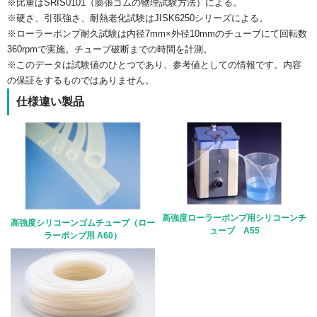
※比重はSRIS0101（膨張ゴムの物理試験方法）による。
※硬さ、引張強さ、耐熱老化試験はJISK6250シリーズによる。
※ローラーポンプ耐久試験は内径7mm×外径10mmのチューブにて回転数
360rpmで実施。チューブ破断までの時間を計測。
※このデータは試験値のひとつであり、参考値としての情報です。内容
の保証をするものではありません。
仕様違い製品
高強度ローラーポンプ用シリコーンチ
高強度シリコーンゴムチューブ（ロー
ューブ A55
ラーポンプ用 A60）