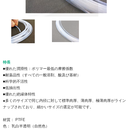
特長
■優れた潤滑性：ポリマー最低の摩擦係数
■耐薬品性（すべての一般溶剤、酸及び基材）
■科学的不活性
■低抽出性
■優れた絶縁体特性
●多くのサイズで同じ内径に対して標準肉厚、薄肉厚、極薄肉厚がライン
ナップされており、細かいサイズの選定が可能です。
材質： PTFE
色： 乳白半透明（自然色）