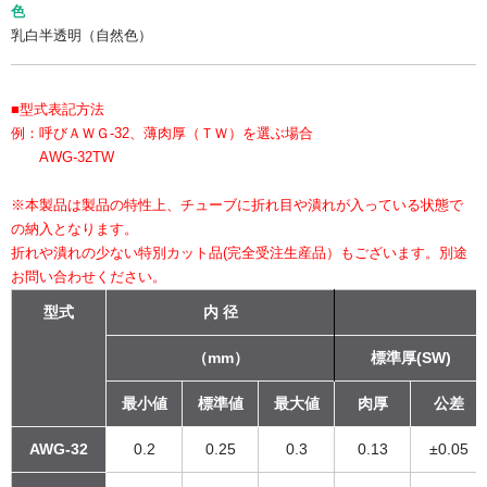
色
乳白半透明（自然色）
■型式表記方法
例：呼びＡＷＧ-32、薄肉厚（ＴＷ）を選ぶ場合
AWG-32TW
※本製品は製品の特性上、チューブに折れ目や潰れが入っている状態で
の納入となります。
折れや潰れの少ない特別カット品(完全受注生産品）もございます。別途
お問い合わせください。
型式
内 径
（mm）
標準厚(SW)
最小値
標準値
最大値
肉厚
公差
AWG-32
0.2
0.25
0.3
0.13
±0.05