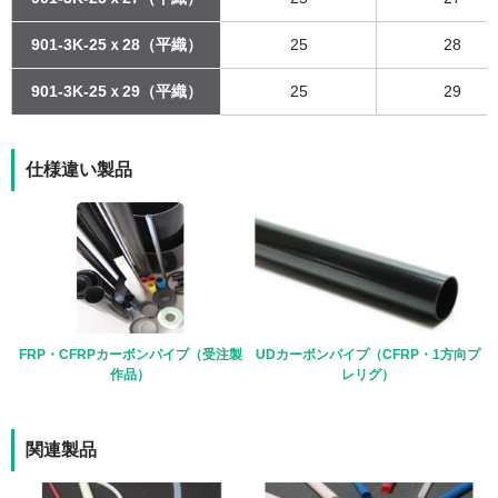
901-3K-25ｘ28（平織）
25
28
901-3K-25ｘ29（平織）
25
29
仕様違い製品
FRP・CFRPカーボンパイプ（受注製
UDカーボンパイプ（CFRP・1方向プ
作品）
レリグ）
関連製品