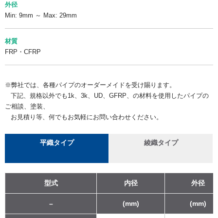
外径
Min: 9mm ～ Max: 29mm
材質
FRP・CFRP
※弊社では、各種パイプのオーダーメイドを受け賜ります。
下記、規格以外でも1k、3k、UD、GFRP、の材料を使用したパイプの
ご相談、塗装、
お見積り等、何でもお気軽にお問い合わせください。
平織タイプ
綾織タイプ
型式
内径
外径
–
(mm)
(mm)