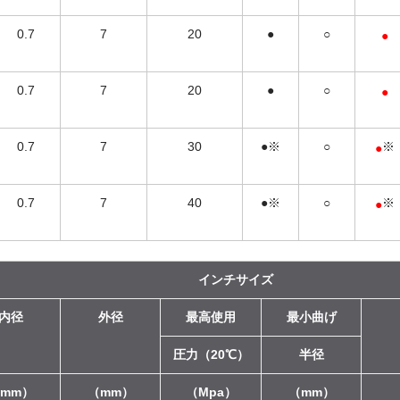
0.7
7
20
●
○
●
0.7
7
20
●
○
●
0.7
7
30
●※
○
※
●
0.7
7
40
●※
○
※
●
インチサイズ
内径
外径
最高使用
最小曲げ
圧力（20℃）
半径
mm）
（mm）
（Mpa）
（mm）