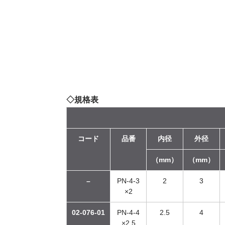
◇規格表
コード
品番
内径
外径
（mm）
（mm）
–
PN-4-3
2
3
×2
02-076-01
PN-4-4
2.5
4
×2.5