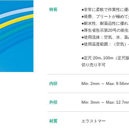
特長
●非常に柔軟で作業性に
●発塵、プリートが極め
●耐水性、耐薬品性に優
●厚生省告示第20号の衛
●使用流体：空気、水、薬
●使用温度範囲：（空気）-6
●定尺:20m､100m（定尺
切り売り不可
内径
Min: 2mm ～ Max: 9.56m
外径
Min: 3mm ～ Max: 12.7m
材質
エラストマー