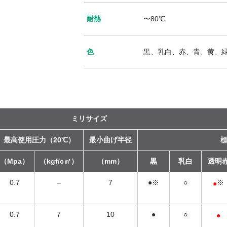
耐熱
〜80℃
色
黒、乳白、赤、青、黄、
ミリサイズ
最高使用圧力（20℃）
最小曲げ半径
（Mpa）
（kgf/c㎡）
（mm）
黒
乳白
透明
0.7
–
7
●※
○
※
●
0.7
7
10
●
○
●