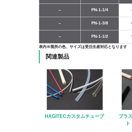
–
PN-1-1/4
–
PN-1-3/8
–
PN-1-1/2
表内※箇所の色、サイズは受注生産対応となります
関連製品
HAGITECカスタムチューブ
プラ
ト