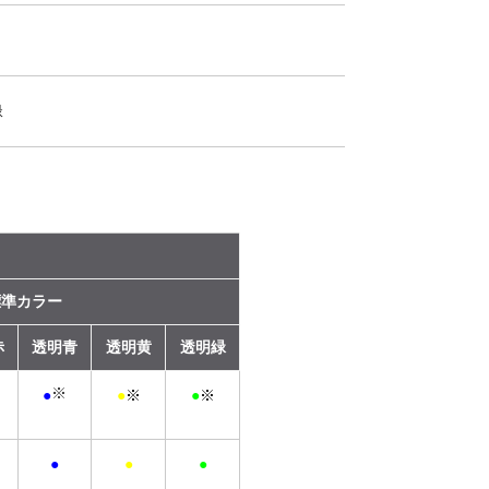
緑
標準カラー
赤
透明青
透明黄
透明緑
※
●
●
※
●
※
●
●
●