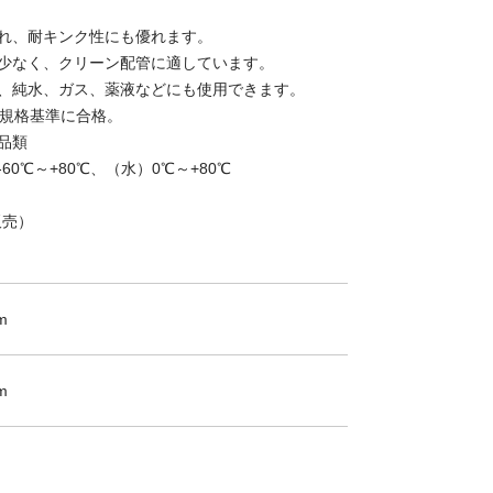
優れ、耐キンク性にも優れます。
て少なく、クリーン配管に適しています。
れ、純水、ガス、薬液などにも使用できます。
生規格基準に合格。
品類
0℃～+80℃、（水）0℃～+80℃
販売）
m
m