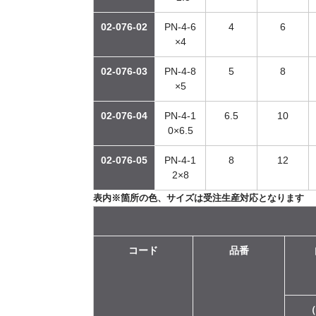
02-076-02
PN-4-6
4
6
×4
02-076-03
PN-4-8
5
8
×5
02-076-04
PN-4-1
6.5
10
0×6.5
02-076-05
PN-4-1
8
12
2×8
表内※箇所の色、サイズは受注生産対応となります
コード
品番
（