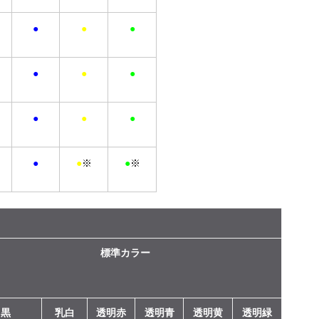
●
●
●
●
●
●
●
●
●
●
●
※
●
※
標準カラー
黒
乳白
透明赤
透明青
透明黄
透明緑