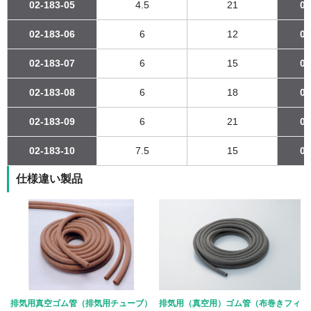
02-183-05
4.5
21
02
02-183-06
6
12
02
02-183-07
6
15
02
02-183-08
6
18
02
02-183-09
6
21
02
02-183-10
7.5
15
02
仕様違い製品
排気用真空ゴム管（排気用チューブ）
排気用（真空用）ゴム管（布巻きフィ