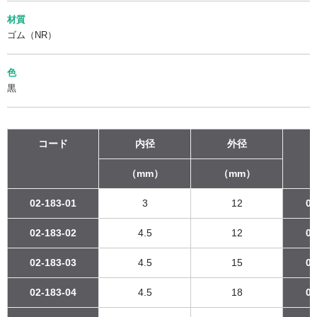
材質
ゴム（NR）
色
黒
コード
内径
外径
（mm）
（mm）
02-183-01
3
12
02
02-183-02
4.5
12
02
02-183-03
4.5
15
02
02-183-04
4.5
18
02