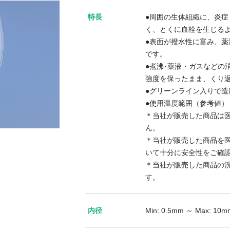
特長
●周囲の生体組織に、炎
く、とくに血栓を生じる
●表面が撥水性に富み、
です。
●煮沸･薬液・ガスなどの
強度を保ったまま、くり
●グリーンライン入りで
●使用温度範囲（参考値）：
＊当社が販売した商品は
ん。
＊当社が販売した商品を
いて十分に安全性をご確
＊当社が販売した商品の
す。
内径
Min: 0.5mm ～ Max: 10m