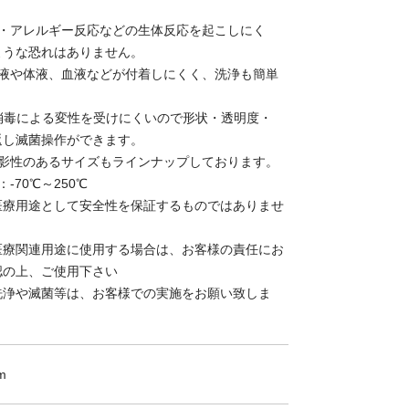
症・アレルギー反応などの生体反応を起こしにく
ような恐れはありません。
薬液や体液、血液などが付着しにくく、洗浄も簡単
消毒による変性を受けにくいので形状・透明度・
返し滅菌操作ができます。
造影性のあるサイズもラインナップしております。
-70℃～250℃
医療用途として安全性を保証するものではありませ
医療関連用途に使用する場合は、お客様の責任にお
認の上、ご使用下さい
洗浄や滅菌等は、お客様での実施をお願い致しま
m