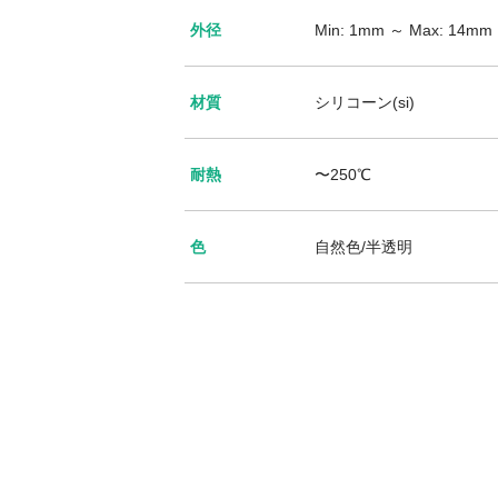
外径
Min: 1mm ～ Max: 14mm
材質
シリコーン(si)
耐熱
〜250℃
色
自然色/半透明