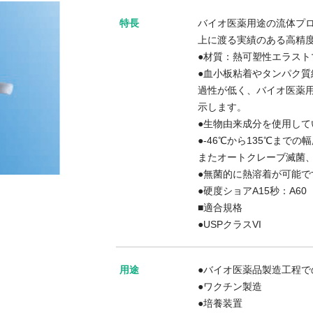
特長
バイオ医薬用途の流体プロ
上に渡る実績のある高精
●材質：熱可塑性エラスト
●血小板粘着やタンパク
過性が低く、バイオ医薬用
示します。
●生物由来成分を使用し
●-46℃から135℃まで
またオートクレーブ滅菌
●無菌的に熱溶着が可能で
●硬度ショアA15秒：A60（
■適合規格
●USPクラスVI
用途
●バイオ医薬品製造工程で
●ワクチン製造
●培養装置