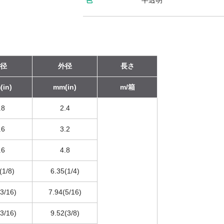
色
半透明
径
外径
長さ
in)
mm(in)
m/箱
.8
2.4
.6
3.2
.6
4.8
(1/8)
6.35(1/4)
3/16)
7.94(5/16)
3/16)
9.52(3/8)