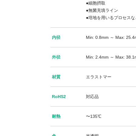
●細胞摂取
●無菌充填ライン
●培地を用いるプロセスな
内径
Min: 0.8mm ～ Max: 25.
外径
Min: 2.4mm ～ Max: 38.
材質
エラストマー
RoHS2
対応品
耐熱
〜135℃