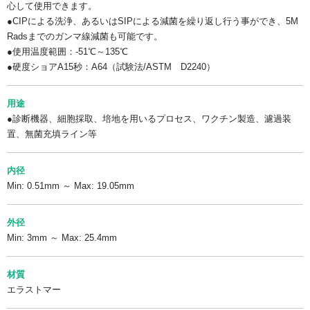
心して使用できます。
●CIPによる洗浄、あるいはSIPによる減菌を繰り返し行う事ができ、5M
Radsまでのガンマ線減菌も可能です。
●使用温度範囲：-51℃～135℃
●硬度ショアA15秒：A64（試験法/ASTM D2240）
用途
●診断機器、細胞採取、培地を用いるプロセス、ワクチン製造、濾過装
置、無菌充填ライン等
内径
Min: 0.51mm ～ Max: 19.05mm
外径
Min: 3mm ～ Max: 25.4mm
材質
エラストマー