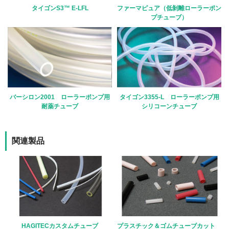
タイゴンS3™ E-LFL
ファーマピュア（低剝離ローラーポン
プチューブ）
バーシロン2001 ローラーポンプ用
タイゴン3355-L ローラーポンプ用
耐薬チューブ
シリコーンチューブ
関連製品
HAGITECカスタムチューブ
プラスチック＆ゴムチューブカット