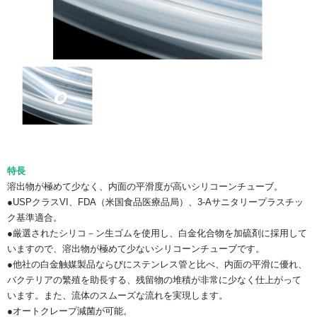
特長
溶出物が極めて少なく、内面の平滑度が高いシリコーンチューブ。
●USPクラスVI、FDA（米国食品医療品局）、3-Aサニタリープラスチッ
ク基準適合。
●厳選されたシリコ－ン生ゴムを使用し、白金化合物を加硫剤に採用して
いますので、溶出物が極めて少ないシリコーンチューブです。
●他社の白金触媒製品ならびにステンレス管と比べ、内面の平滑に優れ、
バクテリアの繁殖を助長する、残留物の堆積が非常に少なく仕上がって
います。また、流体のスムーズな流れを実現します。
●オートクレープ減菌が可能。