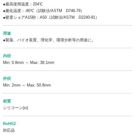
●最高使用温度：204℃
●脆化温度：-80℃（試験法/ASTM D746-79）
●硬度ショアA15秒：A50（試験法/ASTM D2240-91）
用途
●製薬、バイオ装置、理化学、環境分析等の用途に。
内径
Min: 0.8mm ～ Max: 38.1mm
外径
Min: 2mm ～ Max: 50.8mm
材質
シリコーン(si)
RoHS2
対応品