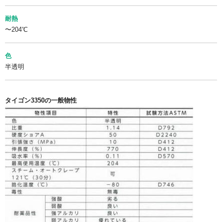
耐熱
〜204℃
色
半透明
タイゴン3350の一般物性