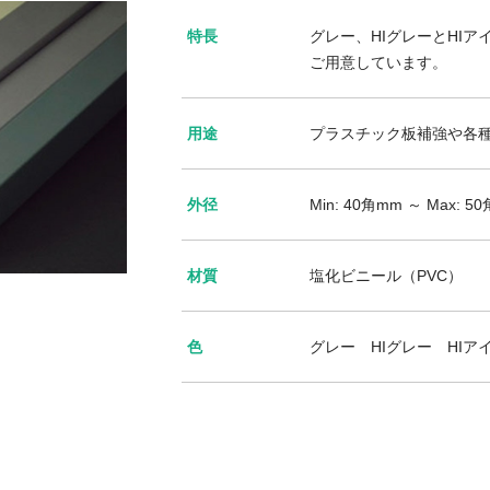
特長
グレー、HIグレーとHIア
ご用意しています。
用途
プラスチック板補強や各
外径
Min: 40角mm ～ Max: 5
材質
塩化ビニール（PVC）
色
グレー HIグレー HIア