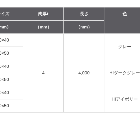
サイズ
肉厚t
長さ
色
mm）
（mm）
（mm）
0×40
グレー
0×50
0×40
4
4,000
HIダークグレー
0×50
0×40
HIアイボリー
0×50
。