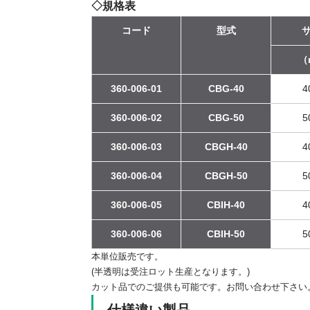
◇規格表
コード
型式
（
360-006-01
CBG-40
4
360-006-02
CBG-50
5
360-006-03
CBGH-40
4
360-006-04
CBGH-50
5
360-006-05
CBIH-40
4
360-006-06
CBIH-50
5
本単位販売です。
(半透明は受注ロット生産となります。)
カット品でのご提供も可能です。お問い合わせ下さい