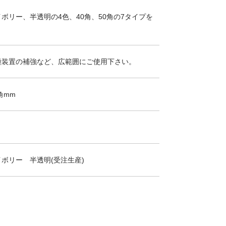
イボリー、半透明の4色、40角、50角の7タイプを
種装置の補強など、広範囲にご使用下さい。
0角mm
イボリー 半透明(受注生産)