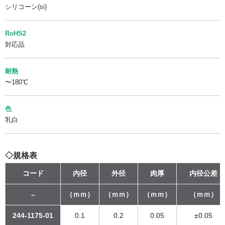
シリコーン(si)
RoHS2
対応品
耐熱
〜180℃
色
乳白
◇規格表
コード
内径
外径
肉厚
内径公差
–
（ｍｍ）
（ｍｍ）
（ｍｍ）
（ｍｍ）
244-1175-01
0.1
0.2
0.05
±0.05